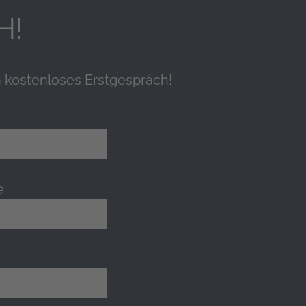
H!
n kostenloses Erstgespräch!
e