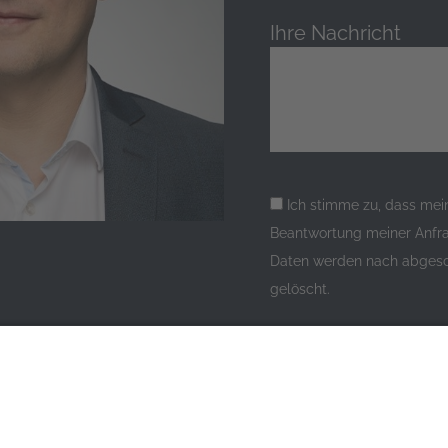
Ihre Nachricht
Ich stimme zu, dass me
Beantwortung meiner Anfra
Daten werden nach abgesch
gelöscht.