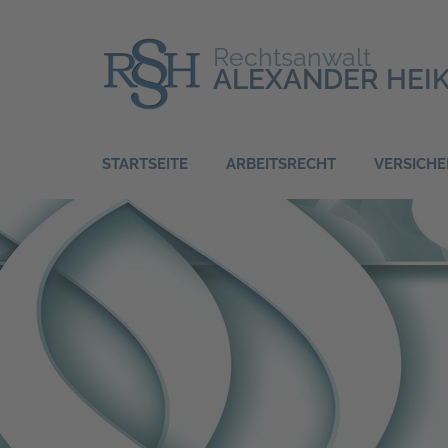
Zum
Inhalt
Rechtsanwalt
springen
ALEXANDER HEI
(Enter
drücken)
STARTSEITE
ARBEITSRECHT
VERSICH