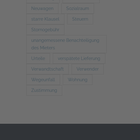
Neuwagen
Sozialraum
starre Klausel
Steuern
Stornogebühr
unangemessene Benachteiligung
des Mieters
Urteile
verspätete Lieferung
Verwandtschaft
Verwender
Wegeunfall
Wohnung
Zustimmung