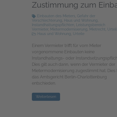
Zustimmung zum Einb
Einbauten des Mieters
,
Gefahr der
Verschlechterung
,
Haus und Wohnung
,
Instandhaltungspflichten
,
Leistungsbereich
Vermieter
,
Mietermodernisierung
,
Mietrecht
,
Urtei
Haus und Wohnung
,
Urteile
Einem Vermieter trifft für vom Mieter
vorgenommene Einbauten keine
Instandhaltungs- oder Instand­setzungs­pflich
Dies gilt auch dann, wenn der Vermieter der
Mieter­modernisierung zugestimmt hat. Dies 
das Amtsgericht Berlin-Charlottenburg
entschieden.
Weiterlesen