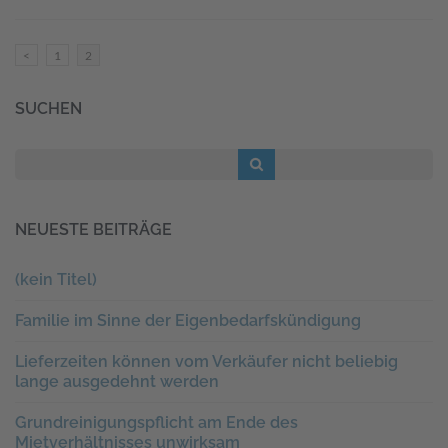
Seitennummerierung
Seite
Seite
<
1
2
der
Beiträge
SUCHEN
NEUESTE BEITRÄGE
(kein Titel)
Familie im Sinne der Eigenbedarfskündigung
Lieferzeiten können vom Verkäufer nicht beliebig
lange ausgedehnt werden
Grundreinigungspflicht am Ende des
Mietverhältnisses unwirksam