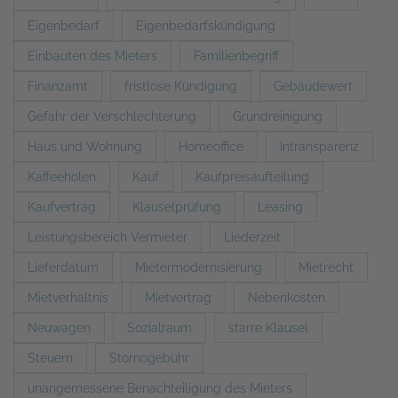
Eigenbedarf
Eigenbedarfskündigung
Einbauten des Mieters
Familienbegriff
Finanzamt
fristlose Kündigung
Gebäudewert
Gefahr der Verschlechterung
Grundreinigung
Haus und Wohnung
Homeoffice
Intransparenz
Kaffeeholen
Kauf
Kaufpreisaufteilung
Kaufvertrag
Klauselprüfung
Leasing
Leistungsbereich Vermieter
Liederzeit
Lieferdatum
Mietermodernisierung
Mietrecht
Mietverhältnis
Mietvertrag
Nebenkosten
Neuwagen
Sozialraum
starre Klausel
Steuern
Stornogebühr
unangemessene Benachteiligung des Mieters