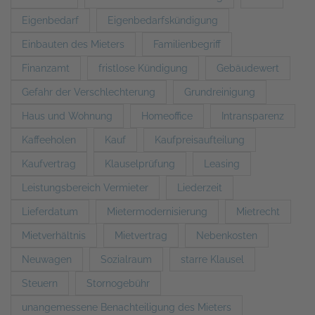
Eigenbedarf
Eigenbedarfskündigung
Einbauten des Mieters
Familienbegriff
Finanzamt
fristlose Kündigung
Gebäudewert
Gefahr der Verschlechterung
Grundreinigung
Haus und Wohnung
Homeoffice
Intransparenz
Kaffeeholen
Kauf
Kaufpreisaufteilung
Kaufvertrag
Klauselprüfung
Leasing
Leistungsbereich Vermieter
Liederzeit
Lieferdatum
Mietermodernisierung
Mietrecht
Mietverhältnis
Mietvertrag
Nebenkosten
Neuwagen
Sozialraum
starre Klausel
Steuern
Stornogebühr
unangemessene Benachteiligung des Mieters